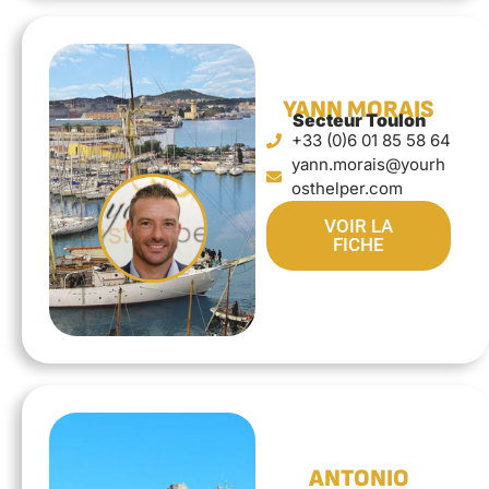
YANN MORAIS
Secteur Toulon
+33 (0)6 01 85 58 64
yann.morais@yourh
osthelper.com
VOIR LA
FICHE
ANTONIO