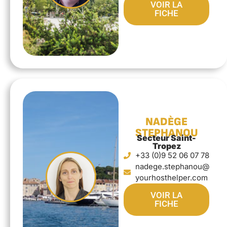
VOIR LA
FICHE
NADÈGE
STEPHANOU
Secteur Saint-
Tropez
+33 (0)9 52 06 07 78
nadege.stephanou@
yourhosthelper.com
VOIR LA
FICHE