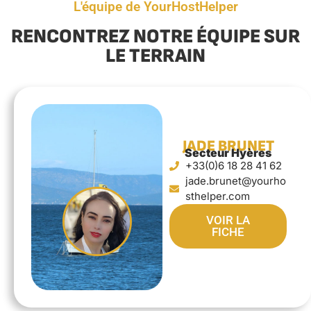
L'équipe de YourHostHelper
RENCONTREZ NOTRE ÉQUIPE SUR
LE TERRAIN
JADE BRUNET
Secteur Hyères
+33(0)6 18 28 41 62
jade.brunet@yourho
sthelper.com
VOIR LA
FICHE