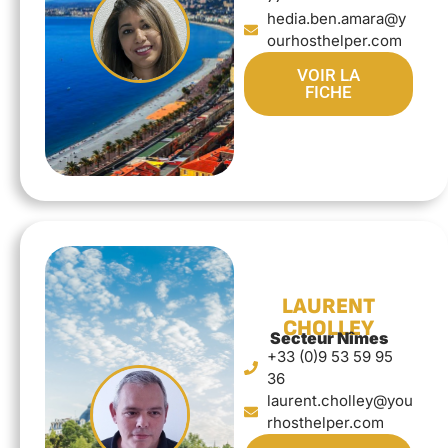
hedia.ben.amara@y
ourhosthelper.com
VOIR LA
FICHE
LAURENT
CHOLLEY
Secteur Nîmes
+33 (0)9 53 59 95
36
laurent.cholley@you
rhosthelper.com