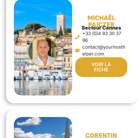
MICHAËL
PAJCZER
Secteur Cannes
+33 (0)4 93 30 37
96
contact@yourhosth
elper.com
VOIR LA
FICHE
CORENTIN