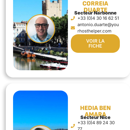
CORREIA
DUARTE
Secteur Narbonne
+33 (0)4 30 16 62 51
antonio.duarte@you
rhosthelper.com
VOIR LA
FICHE
HEDIA BEN
AMARA
Secteur Nice
+33 (0)4 89 24 30
77