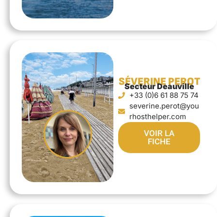
SÉVERINE PEROT
Secteur Deauville
+33 (0)6 61 88 75 74
severine.perot@you
rhosthelper.com
VOIR LA
FICHE