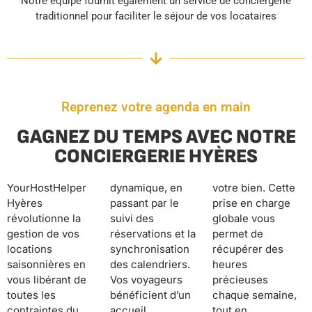
Notre équipe fournit également un service de conciergerie
traditionnel pour faciliter le séjour de vos locataires
Reprenez votre agenda en main
GAGNEZ DU TEMPS AVEC NOTRE
CONCIERGERIE HYÈRES
YourHostHelper
dynamique, en
votre bien. Cette
Hyères
passant par le
prise en charge
révolutionne la
suivi des
globale vous
gestion de vos
réservations et la
permet de
locations
synchronisation
récupérer des
saisonnières en
des calendriers.
heures
vous libérant de
Vos voyageurs
précieuses
toutes les
bénéficient d’un
chaque semaine,
contraintes du
accueil
tout en