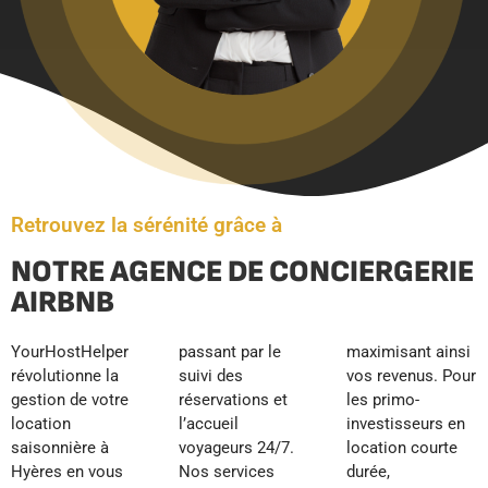
Retrouvez la sérénité grâce à
NOTRE AGENCE DE CONCIERGERIE
AIRBNB
YourHostHelper
passant par le
maximisant ainsi
révolutionne la
suivi des
vos revenus. Pour
gestion de votre
réservations et
les primo-
location
l’accueil
investisseurs en
saisonnière à
voyageurs 24/7.
location courte
Hyères en vous
Nos services
durée,