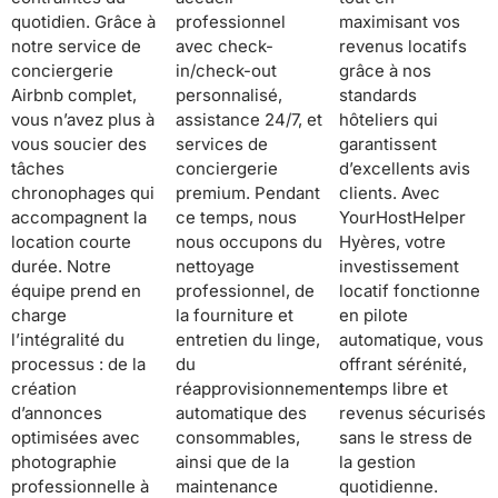
quotidien. Grâce à
professionnel
maximisant vos
notre service de
avec check-
revenus locatifs
conciergerie
in/check-out
grâce à nos
Airbnb complet,
personnalisé,
standards
vous n’avez plus à
assistance 24/7, et
hôteliers qui
vous soucier des
services de
garantissent
tâches
conciergerie
d’excellents avis
chronophages qui
premium. Pendant
clients. Avec
accompagnent la
ce temps, nous
YourHostHelper
location courte
nous occupons du
Hyères, votre
durée. Notre
nettoyage
investissement
équipe prend en
professionnel, de
locatif fonctionne
charge
la fourniture et
en pilote
l’intégralité du
entretien du linge,
automatique, vous
processus : de la
du
offrant sérénité,
création
réapprovisionnement
temps libre et
d’annonces
automatique des
revenus sécurisés
optimisées avec
consommables,
sans le stress de
photographie
ainsi que de la
la gestion
professionnelle à
maintenance
quotidienne.