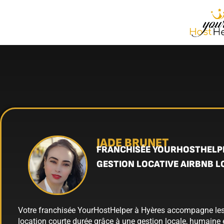
JADE BRUNET
FRANCHISÉE YOURHOSTHELP
GESTION LOCATIVE AIRBNB L
Votre franchisée YourHostHelper à Hyères accompagne les 
location courte durée grâce à une gestion locale, humaine e