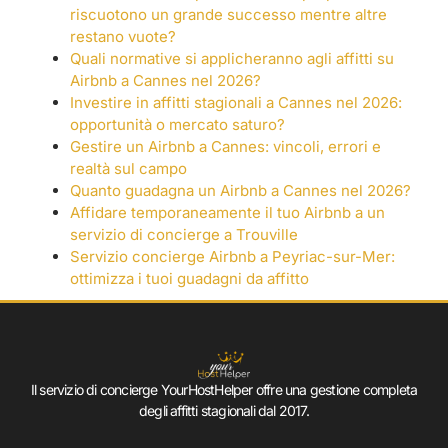
riscuotono un grande successo mentre altre
restano vuote?
Quali normative si applicheranno agli affitti su
Airbnb a Cannes nel 2026?
Investire in affitti stagionali a Cannes nel 2026:
opportunità o mercato saturo?
Gestire un Airbnb a Cannes: vincoli, errori e
realtà sul campo
Quanto guadagna un Airbnb a Cannes nel 2026?
Affidare temporaneamente il tuo Airbnb a un
servizio di concierge a Trouville
Servizio concierge Airbnb a Peyriac-sur-Mer:
ottimizza i tuoi guadagni da affitto
Il servizio di concierge YourHostHelper offre una gestione completa
degli affitti stagionali dal 2017.