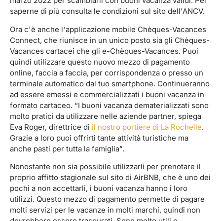
marzo 2022 per scambiarli con buoni vacanza validi. Per
saperne di più consulta le condizioni sul sito dell'ANCV.
Ora c'è anche l'applicazione mobile Chèques-Vacances
Connect, che riunisce in un unico posto sia gli Chèques-
Vacances cartacei che gli e-Chèques-Vacances. Puoi
quindi utilizzare questo nuovo mezzo di pagamento
online, faccia a faccia, per corrispondenza o presso un
terminale automatico dal tuo smartphone. Continueranno
ad essere emessi e commercializzati i buoni vacanza in
formato cartaceo. “I buoni vacanza dematerializzati sono
molto pratici da utilizzare nelle aziende partner, spiega
Eva Roger, direttrice di
il nostro portiere di La Rochelle
.
Grazie a loro puoi offrirti tante attività turistiche ma
anche pasti per tutta la famiglia”.
Nonostante non sia possibile utilizzarli per prenotare il
proprio affitto stagionale sul sito di AirBNB, che è uno dei
pochi a non accettarli, i buoni vacanza hanno i loro
utilizzi. Questo mezzo di pagamento permette di pagare
molti servizi per le vacanze in molti marchi, quindi non
dovrebbero essere trascurati. Sono molto utili e