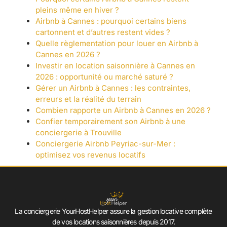
pleins même en hiver ?
Airbnb à Cannes : pourquoi certains biens
cartonnent et d’autres restent vides ?
Quelle règlementation pour louer en Airbnb à
Cannes en 2026 ?
Investir en location saisonnière à Cannes en
2026 : opportunité ou marché saturé ?
Gérer un Airbnb à Cannes : les contraintes,
erreurs et la réalité du terrain
Combien rapporte un Airbnb à Cannes en 2026 ?
Confier temporairement son Airbnb à une
conciergerie à Trouville
Conciergerie Airbnb Peyriac-sur-Mer :
optimisez vos revenus locatifs
La conciergerie YourHostHelper assure la gestion locative complète
de vos locations saisonnières depuis 2017.