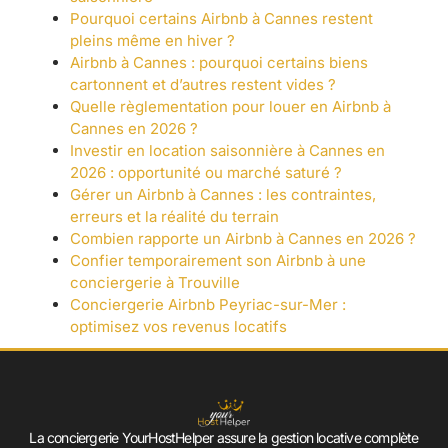
Pourquoi certains Airbnb à Cannes restent
pleins même en hiver ?
Airbnb à Cannes : pourquoi certains biens
cartonnent et d’autres restent vides ?
Quelle règlementation pour louer en Airbnb à
Cannes en 2026 ?
Investir en location saisonnière à Cannes en
2026 : opportunité ou marché saturé ?
Gérer un Airbnb à Cannes : les contraintes,
erreurs et la réalité du terrain
Combien rapporte un Airbnb à Cannes en 2026 ?
Confier temporairement son Airbnb à une
conciergerie à Trouville
Conciergerie Airbnb Peyriac-sur-Mer :
optimisez vos revenus locatifs
La conciergerie YourHostHelper assure la gestion locative complète