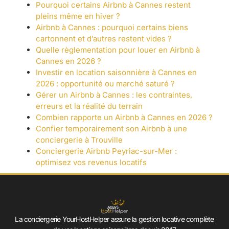
Pourquoi certains Airbnb à Cannes restent
pleins même en hiver ?
Airbnb à Cannes : pourquoi certains biens
cartonnent et d’autres restent vides ?
Quelle règlementation pour louer en Airbnb à
Cannes en 2026 ?
Investir en location saisonnière à Cannes en
2026 : opportunité ou marché saturé ?
Gérer un Airbnb à Cannes : les contraintes,
erreurs et la réalité du terrain
Combien rapporte un Airbnb à Cannes en 2026 ?
Confier temporairement son Airbnb à une
conciergerie à Trouville
Conciergerie Airbnb Peyriac-sur-Mer :
optimisez vos revenus locatifs
La conciergerie YourHostHelper assure la gestion locative complète