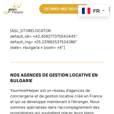
ESTIMER MES REVENUS
FR
[ASL_STORELOCATOR
default_lat= »42.456277370542445″
default_lng= »25.231662537524386″
state= »bulgaria » zoom= »6″]
NOS AGENCES DE GESTION LOCATIVE EN
BULGARIE
YourHostHelper est un réseau d’agences de
conciergerie et de gestion locative créé en France
et qui se développe maintenant à l’étranger. Nous
sommes spécialisés dans l’accompagnement des
propriétaires qui souhaitent placer leurs biens