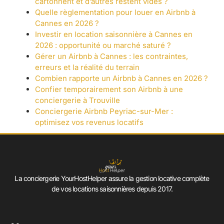
cartonnent et d’autres restent vides ?
Quelle règlementation pour louer en Airbnb à
Cannes en 2026 ?
Investir en location saisonnière à Cannes en
2026 : opportunité ou marché saturé ?
Gérer un Airbnb à Cannes : les contraintes,
erreurs et la réalité du terrain
Combien rapporte un Airbnb à Cannes en 2026 ?
Confier temporairement son Airbnb à une
conciergerie à Trouville
Conciergerie Airbnb Peyriac-sur-Mer :
optimisez vos revenus locatifs
La conciergerie YourHostHelper assure la gestion locative complète
de vos locations saisonnières depuis 2017.