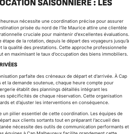
OCATION SAISONNIÈRE : LES
alheureux nécessite une coordination précise pour assurer
stination prisée du nord de l’île Maurice attire une clientèle
rationnelle cruciale pour maintenir d’excellentes évaluations.
étape de la rotation, depuis le départ des voyageurs jusqu’à
 et la qualité des prestations. Cette approche professionnelle
ut en maximisant le taux d’occupation des biens immobiliers.
RIVÉES
onisation parfaite des créneaux de départ et d’arrivée. À Cap
ts et la demande soutenue, chaque heure compte pour
ergerie établit des plannings détaillés intégrant les
 les spécificités de chaque réservation. Cette organisation
tards et d’ajuster les interventions en conséquence.
un pilier essentiel de cette coordination. Les équipes de
épart aux clients sortants tout en préparant l’accueil des
ltanée nécessite des outils de communication performants et
des équipes à Cap Malheureux facilite grandement cette