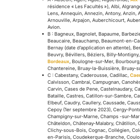
résidence « Les Facultés »), Albi, Algra
Lens, Annequin, Annezin, Antony, Anzin, 
Arnouville, Arpajon, Auberchicourt, Auber
Avion.
B : Bagneux, Bagnolet, Bapaume, Barbezieu
Beaucaire, Beauchamp, Beaumont-en-Camb
Bernay (date d’application en attente), B
Beuvry, Bévillers, Béziers, Billy-Montign
Bordeaux
, Boulogne-sur-Mer, Bourbourg,
Chantereine, Bruay-la-Buissière, Bruay-su
C : Cabestany, Caderousse, Cadillac,
Cae
Calvisson, Cambrai, Campugnan, Canohès
Carvin, Cases de Pene, Castelnaudary, Cast
Bataille, Castres, Catillon-sur-Sambre, 
Elbeuf, Caudry, Caullery, Caussade, Caus
Cepoy (1er septembre 2023), Cergy-Ponto
Champigny-sur-Marne, Champs -sur-Marne
Châteldon, Châtenay-Malabry, Châtillon, C
Clichy-sous-Bois, Cognac, Collégien, C
en-Parisis, Coudekerque-Branche, Coulomm