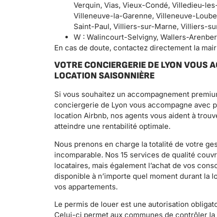
Verquin, Vias, Vieux-Condé, Villedieu-les-
Villeneuve-la-Garenne, Villeneuve-Loubet, V
Saint-Paul, Villiers-sur-Marne, Villiers-
W : Walincourt-Selvigny, Wallers-Arenber
En cas de doute, contactez directement la mai
VOTRE CONCIERGERIE DE LYON VOUS
LOCATION SAISONNIÈRE
Si vous souhaitez un accompagnement premium 
conciergerie de Lyon vous accompagne avec plai
location Airbnb, nos agents vous aident à trouve
atteindre une rentabilité optimale.
Nous prenons en charge la totalité de votre ges
incomparable. Nos 15 services de qualité couvren
locataires, mais également l’achat de vos con
disponible à n’importe quel moment durant la l
vos appartements.
Le permis de louer est une autorisation obligato
Celui-ci permet aux communes de contrôler la q