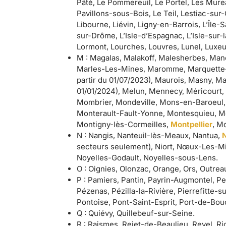
Pâté, Le Pommereuil, Le Portel, Les Mure
Pavillons-sous-Bois, Le Teil, Lestiac-su
Libourne, Liévin, Ligny-en-Barrois, L’Île-Sa
sur-Drôme, L’Isle-d’Espagnac, L’Isle-sur
Lormont, Lourches, Louvres, Lunel, Luxeu
M : Magalas, Malakoff, Malesherbes, Ma
Marles-Les-Mines, Maromme, Marquette-le
partir du 01/07/2023), Maurois, Masny, M
01/01/2024), Melun, Mennecy, Méricourt,
Mombrier, Mondeville, Mons-en-Baroeul,
Monterault-Fault-Yonne, Montesquieu, M
Montigny-lès-Cormeilles,
Montpellier
, M
N : Nangis, Nanteuil-lès-Meaux, Nantua,
secteurs seulement), Niort, Nœux-Les-Mi
Noyelles-Godault, Noyelles-sous-Lens.
O : Oignies, Olonzac, Orange, Ors, Outrea
P : Pamiers, Pantin, Payrin-Augmontel, Pe
Pézenas, Pézilla-la-Rivière, Pierrefitte-s
Pontoise, Pont-Saint-Esprit, Port-de-Bou
Q : Quiévy, Quillebeuf-sur-Seine.
R : Raismes, Rejet-de-Beaulieu, Revel, Ri