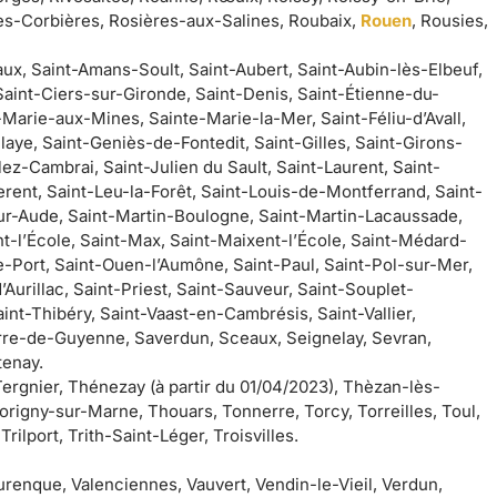
es-Corbières, Rosières-aux-Salines, Roubaix,
Rouen
, Rousies,
ux, Saint-Amans-Soult, Saint-Aubert, Saint-Aubin-lès-Elbeuf,
Saint-Ciers-sur-Gironde, Saint-Denis, Saint-Étienne-du-
Marie-aux-Mines, Sainte-Marie-la-Mer, Saint-Féliu-d’Avall,
ye, Saint-Geniès-de-Fontedit, Saint-Gilles, Saint-Girons-
lez-Cambrai, Saint-Julien du Sault, Saint-Laurent, Saint-
rent, Saint-Leu-la-Forêt, Saint-Louis-de-Montferrand, Saint-
sur-Aude, Saint-Martin-Boulogne, Saint-Martin-Lacaussade,
t-l’École, Saint-Max, Saint-Maixent-l’École, Saint-Médard-
de-Port, Saint-Ouen-l’Aumône, Saint-Paul, Saint-Pol-sur-Mer,
urillac, Saint-Priest, Saint-Sauveur, Saint-Souplet-
int-Thibéry, Saint-Vaast-en-Cambrésis, Saint-Vallier,
erre-de-Guyenne, Saverdun, Sceaux, Seignelay, Sevran,
tenay.
 Tergnier, Thénezay (à partir du 01/04/2023), Thèzan-lès-
origny-sur-Marne, Thouars, Tonnerre, Torcy, Torreilles, Toul,
ilport, Trith-Saint-Léger, Troisvilles.
urenque, Valenciennes, Vauvert, Vendin-le-Vieil, Verdun,