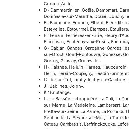
Cuxac d’Aude.
D : Dammartin-en-Goële, Dampmart, Darnét
Dombasle-sur-Meurthe, Douai, Douchy le
E : Eaubonne, Ecouen, Elbeuf, Eleu-dit-Le
Estevelles, Estourmel, Etampes, Etaulier
F : Fenain, Ferrières-en-Brie, Fleury d’Au
Florensac, Fontenay-aux-Roses, Fontenay-
G : Gabian, Ganges, Gardanne, Garges-lè
sur-Dropt, Gond-Pontouvre, Gonesse, Gous
Grenay, Groslay, Guebwiller.
H : Haisnes, Halluin, Harnes, Haubourdi
Herin, Hersin-Coupigny, Hesdin (printem
I : Ille-sur-Têt, Imphy, Inchy-en-Cambrésis
J : Jablines, Joigny.
K : Knutange.
L : La Bassée, Labruguière, La Cali, La C
sur-Marne, La Madeleine, Lambersart, Lan
Frette-sur-Seine, La Palme, La Porte du 
Sentinelle, La Seyne-sur-Mer, La Tour-du
Cateau-Cambrésis, Leffrinckoucke, Lefore