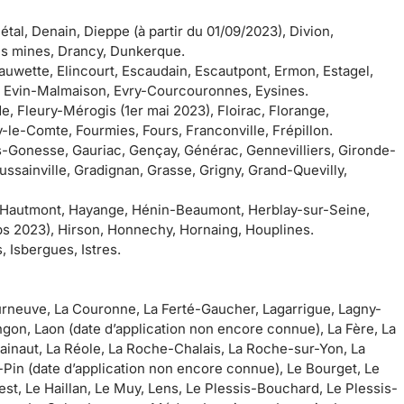
al, Denain, Dieppe (à partir du 01/09/2023), Divion,
s mines, Drancy, Dunkerque.
auwette, Elincourt, Escaudain, Escautpont, Ermon, Estagel,
s, Evin-Malmaison, Evry-Courcouronnes, Eysines.
de, Fleury-Mérogis (1er mai 2023), Floirac, Florange,
le-Comte, Fourmies, Fours, Franconville, Frépillon.
s-Gonesse, Gauriac, Gençay, Générac, Gennevilliers, Gironde-
sainville, Gradignan, Grasse, Grigny, Grand-Quevilly,
n, Hautmont, Hayange, Hénin-Beaumont, Herblay-sur-Seine,
ps 2023), Hirson, Honnechy, Hornaing, Houplines.
, Isbergues, Istres.
ourneuve, La Couronne, La Ferté-Gaucher, Lagarrigue, Lagny-
gon, Laon (date d’application non encore connue), La Fère, La
Hainaut, La Réole, La Roche-Chalais, La Roche-sur-Yon, La
-Pin (date d’application non encore connue), Le Bourget, Le
st, Le Haillan, Le Muy, Lens, Le Plessis-Bouchard, Le Plessis-