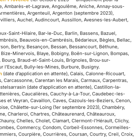
nge, Ambarès-et-Lagrave, Angoulême, Aniche, Annay-sous-
Armentières, Argenteuil, Argenton (septembre 2023),
villiers, Auchel, Audincourt, Aussillon, Avesnes-les-Aubert,
x-Saint-Hilaire, Bar-le-Duc, Barlin, Bassens, Bazuel,
résis, Beauvois-en-Cambrésis, Bédarieux, Bègles, Bellac,
erson, Bertry, Besançon, Bessan, Bessancourt, Béthune,
y, Bize-Minervois, Blaye, Bobigny, Boën-sur-Lignon, Bompas,
 Bourg, Braud-et-Saint-Louis, Brignoles, Brou-sur-
r l’Escaut, Bully-les-Mines, Burbure, Busigny.
n
(date d’application en attente), Calais, Calonne-Ricouart,
, Carcassonne, Carentan les Marais, Carmaux, Carpentras,
elsarrasin (date d’application en attente), Castillon-la-
Cattenières, Caucalières, Cauchy-à-La-Tour, Caudebec-les-
ses et Veyran, Cavaillon, Caves, Cazouls-les-Beziers, Cenon,
ise, Châlette-sur-Loing (1er septembre 2023), Chambéry,
, Charleroi, Chartres, Châteaurenard, Châteauroux,
hauny, Chelles, Cholet, Clamart, Clermont-l’Hérault, Clichy,
olombes, Commercy, Condom, Corbeil-Essonnes, Cormeilles-
iers, Courpière, Courrières, Coursan, Courtry, Creil, Croix,