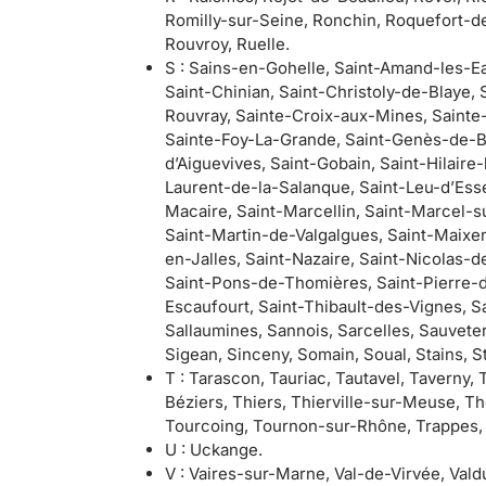
Romilly-sur-Seine, Ronchin, Roquefort-d
Rouvroy, Ruelle.
S : Sains-en-Gohelle, Saint-Amand-les-Ea
Saint-Chinian, Saint-Christoly-de-Blaye, 
Rouvray, Sainte-Croix-aux-Mines, Sainte-
Sainte-Foy-La-Grande, Saint-Genès-de-Bla
d’Aiguevives, Saint-Gobain, Saint-Hilaire-
Laurent-de-la-Salanque, Saint-Leu-d’Esse
Macaire, Saint-Marcellin, Saint-Marcel-
Saint-Martin-de-Valgalgues, Saint-Maixen
en-Jalles, Saint-Nazaire, Saint-Nicolas-
Saint-Pons-de-Thomières, Saint-Pierre-d’A
Escaufourt, Saint-Thibault-des-Vignes, Sa
Sallaumines, Sannois, Sarcelles, Sauvet
Sigean, Sinceny, Somain, Soual, Stains, S
T : Tarascon, Tauriac, Tautavel, Taverny,
Béziers, Thiers, Thierville-sur-Meuse, Th
Tourcoing, Tournon-sur-Rhône, Trappes, Tr
U : Uckange.
V : Vaires-sur-Marne, Val-de-Virvée, Vald