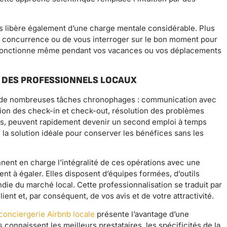
ous libère également d’une charge mentale considérable. Plus
la concurrence ou de vous interroger sur le bon moment pour
ue fonctionne même pendant vos vacances ou vos déplacements
À DES PROFESSIONNELS LOCAUX
ue de nombreuses tâches chronophages : communication avec
ion des check-in et check-out, résolution des problèmes
es, peuvent rapidement devenir un second emploi à temps
 la solution idéale pour conserver les bénéfices sans les
nent en charge l’intégralité de ces opérations avec une
ent à égaler. Elles disposent d’équipes formées, d’outils
ie du marché local. Cette professionnalisation se traduit par
ient et, par conséquent, de vos avis et de votre attractivité.
conciergerie Airbnb locale
présente l’avantage d’une
 connaissent les meilleurs prestataires, les spécificités de la