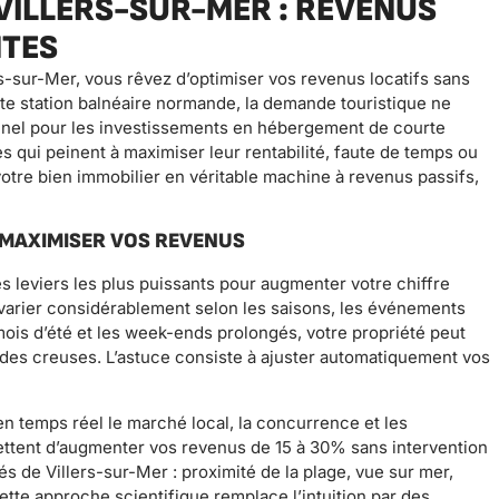
VILLERS-SUR-MER : REVENUS
NTES
rs-sur-Mer, vous rêvez d’optimiser vos revenus locatifs sans
nte station balnéaire normande, la demande touristique ne
onnel pour les investissements en hébergement de courte
s qui peinent à maximiser leur rentabilité, faute de temps ou
tre bien immobilier en véritable machine à revenus passifs,
 MAXIMISER VOS REVENUS
s leviers les plus puissants pour augmenter votre chiffre
nt varier considérablement selon les saisons, les événements
mois d’été et les week-ends prolongés, votre propriété peut
des creuses. L’astuce consiste à ajuster automatiquement vos
t en temps réel le marché local, la concurrence et les
ttent d’augmenter vos revenus de 15 à 30% sans intervention
és de Villers-sur-Mer : proximité de la plage, vue sur mer,
tte approche scientifique remplace l’intuition par des