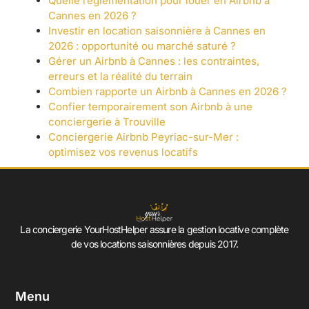
Quelle règlementation pour louer en Airbnb à
Cannes en 2026 ?
Investir en location saisonnière à Cannes en
2026 : opportunité ou marché saturé ?
Gérer un Airbnb à Cannes : les contraintes,
erreurs et la réalité du terrain
Combien rapporte un Airbnb à Cannes en 2026 ?
Confier temporairement son Airbnb à une
conciergerie à Trouville
Conciergerie Airbnb Peyriac-sur-Mer :
optimisez vos revenus locatifs
La conciergerie YourHostHelper assure la gestion locative complète
de vos locations saisonnières depuis 2017.
Menu