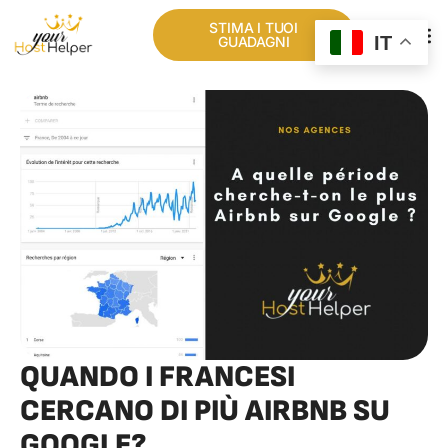
STIMA I TUOI
IT
GUADAGNI
CHI SIA
LA NOSTRA RET
QUANDO I FRANCESI
CERCANO DI PIÙ AIRBNB SU
GOOGLE?