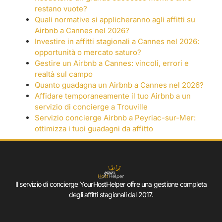
restano vuote?
Quali normative si applicheranno agli affitti su
Airbnb a Cannes nel 2026?
Investire in affitti stagionali a Cannes nel 2026:
opportunità o mercato saturo?
Gestire un Airbnb a Cannes: vincoli, errori e
realtà sul campo
Quanto guadagna un Airbnb a Cannes nel 2026?
Affidare temporaneamente il tuo Airbnb a un
servizio di concierge a Trouville
Servizio concierge Airbnb a Peyriac-sur-Mer:
ottimizza i tuoi guadagni da affitto
Il servizio di concierge YourHostHelper offre una gestione completa
degli affitti stagionali dal 2017.