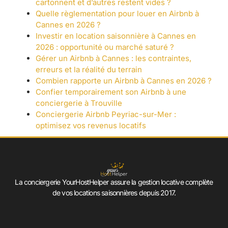
cartonnent et d’autres restent vides ?
Quelle règlementation pour louer en Airbnb à
Cannes en 2026 ?
Investir en location saisonnière à Cannes en
2026 : opportunité ou marché saturé ?
Gérer un Airbnb à Cannes : les contraintes,
erreurs et la réalité du terrain
Combien rapporte un Airbnb à Cannes en 2026 ?
Confier temporairement son Airbnb à une
conciergerie à Trouville
Conciergerie Airbnb Peyriac-sur-Mer :
optimisez vos revenus locatifs
La conciergerie YourHostHelper assure la gestion locative complète
de vos locations saisonnières depuis 2017.