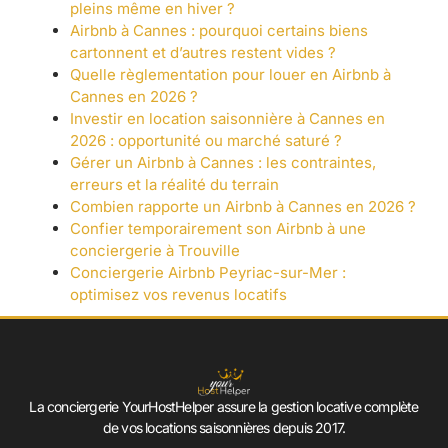
pleins même en hiver ?
Airbnb à Cannes : pourquoi certains biens
cartonnent et d’autres restent vides ?
Quelle règlementation pour louer en Airbnb à
Cannes en 2026 ?
Investir en location saisonnière à Cannes en
2026 : opportunité ou marché saturé ?
Gérer un Airbnb à Cannes : les contraintes,
erreurs et la réalité du terrain
Combien rapporte un Airbnb à Cannes en 2026 ?
Confier temporairement son Airbnb à une
conciergerie à Trouville
Conciergerie Airbnb Peyriac-sur-Mer :
optimisez vos revenus locatifs
La conciergerie YourHostHelper assure la gestion locative complète
de vos locations saisonnières depuis 2017.