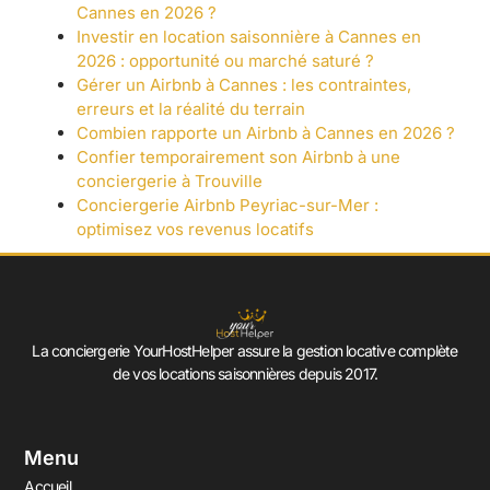
Cannes en 2026 ?
Investir en location saisonnière à Cannes en
2026 : opportunité ou marché saturé ?
Gérer un Airbnb à Cannes : les contraintes,
erreurs et la réalité du terrain
Combien rapporte un Airbnb à Cannes en 2026 ?
Confier temporairement son Airbnb à une
conciergerie à Trouville
Conciergerie Airbnb Peyriac-sur-Mer :
optimisez vos revenus locatifs
La conciergerie YourHostHelper assure la gestion locative complète
de vos locations saisonnières depuis 2017.
Menu
Accueil