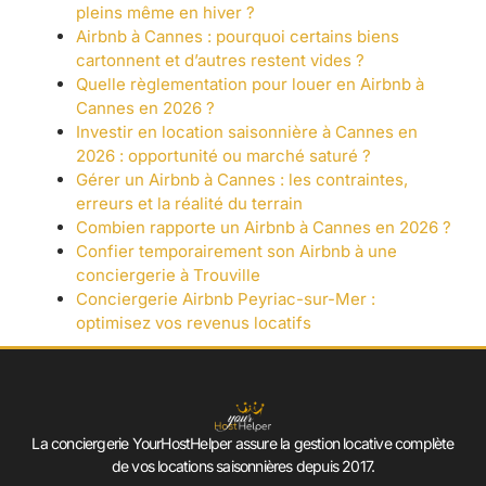
pleins même en hiver ?
Airbnb à Cannes : pourquoi certains biens
cartonnent et d’autres restent vides ?
Quelle règlementation pour louer en Airbnb à
Cannes en 2026 ?
Investir en location saisonnière à Cannes en
2026 : opportunité ou marché saturé ?
Gérer un Airbnb à Cannes : les contraintes,
erreurs et la réalité du terrain
Combien rapporte un Airbnb à Cannes en 2026 ?
Confier temporairement son Airbnb à une
conciergerie à Trouville
Conciergerie Airbnb Peyriac-sur-Mer :
optimisez vos revenus locatifs
La conciergerie YourHostHelper assure la gestion locative complète
de vos locations saisonnières depuis 2017.