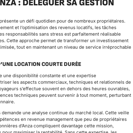
NZA : DÉLÉGUER SA GESTION
eprésente un défi quotidien pour de nombreux propriétaires.
gement et l’optimisation des revenus locatifs, les tâches
s responsabilités sans stress est parfaitement réalisable
ées. Cette approche permet de transformer un investissement
misée, tout en maintenant un niveau de service irréprochable
D’UNE LOCATION COURTE DURÉE
e une disponibilité constante et une expertise
aîtriser les aspects commerciaux, techniques et relationnels de
 voyageurs s’effectue souvent en dehors des heures ouvrables,
gences techniques peuvent survenir à tout moment, perturbant
onnaire.
fs demande une analyse continue du marché local. Cette veille
mpétences en revenue management que peu de propriétaires
sonnières d’Anza compliquent davantage cette mission,
 pour maximiser la rentabilité. Sans cette expertise, les