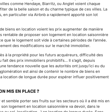
s villes comme Hendaye, Biarritz, ou Anglet voient chaque
ter de la belle saison et du charme typique de ces villes. La
s, en particulier via Airbnb a rapidement apporté son lot
s de biens en location voient les prix augmenter de manière
plus rentable de proposer son logement en location saisonnière
ce que le logement soit vide à certaines périodes de l’année.
lement des modifications sur le marché immobilier.
cès à la propriété pour les futurs acquéreurs, difficulté des
fait des prix immobiliers prohibitifs… Il s’agit, depuis
ne tendance nouvelle que les autorités ont jusqu’ici eu du
gglomération est ainsi de contenir le nombre de biens en
la location de longue durée pour espérer influer positivement
ON MIS EN PLACE ?
et semble porter ses fruits sur les secteurs où il a été mis en
 son logement en location saisonnière va devoir, dans le
e au sol, localisation…) en location de longue durée. Sans