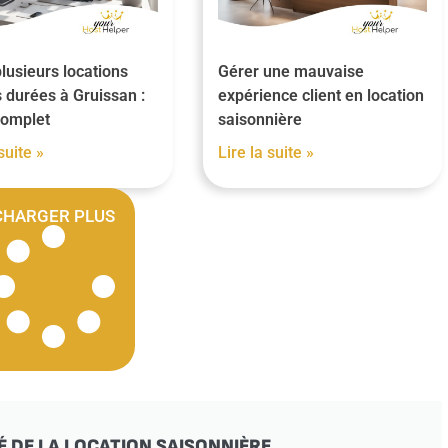
lusieurs locations
Gérer une mauvaise
 durées à Gruissan :
expérience client en location
complet
saisonnière
suite »
Lire la suite »
CHARGER PLUS
É DE LA LOCATION SAISONNIÈRE