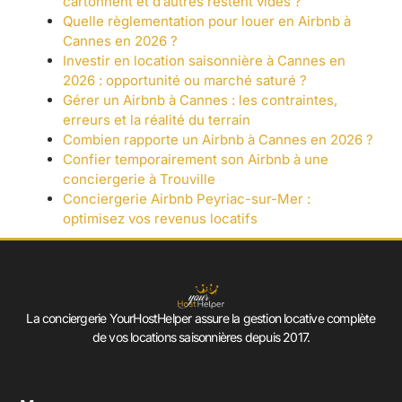
cartonnent et d’autres restent vides ?
Quelle règlementation pour louer en Airbnb à
Cannes en 2026 ?
Investir en location saisonnière à Cannes en
2026 : opportunité ou marché saturé ?
Gérer un Airbnb à Cannes : les contraintes,
erreurs et la réalité du terrain
Combien rapporte un Airbnb à Cannes en 2026 ?
Confier temporairement son Airbnb à une
conciergerie à Trouville
Conciergerie Airbnb Peyriac-sur-Mer :
optimisez vos revenus locatifs
La conciergerie YourHostHelper assure la gestion locative complète
de vos locations saisonnières depuis 2017.