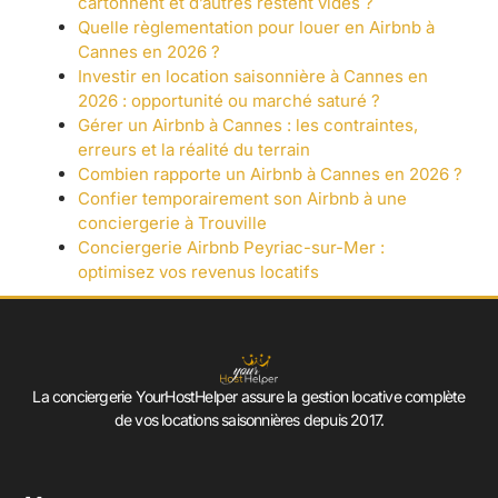
cartonnent et d’autres restent vides ?
Quelle règlementation pour louer en Airbnb à
Cannes en 2026 ?
Investir en location saisonnière à Cannes en
2026 : opportunité ou marché saturé ?
Gérer un Airbnb à Cannes : les contraintes,
erreurs et la réalité du terrain
Combien rapporte un Airbnb à Cannes en 2026 ?
Confier temporairement son Airbnb à une
conciergerie à Trouville
Conciergerie Airbnb Peyriac-sur-Mer :
optimisez vos revenus locatifs
La conciergerie YourHostHelper assure la gestion locative complète
de vos locations saisonnières depuis 2017.