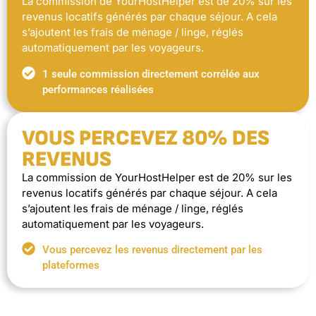
La commission de YourHostHelper est de 20% sur les
revenus locatifs générés par chaque séjour. A cela
s’ajoutent les frais de ménage / linge, réglés
automatiquement par les voyageurs.
1 seule commission directement corrélée aux
performances réalisées
VOUS PERCEVEZ 80% DES
REVENUS
La commission de YourHostHelper est de 20% sur les
revenus locatifs générés par chaque séjour. A cela
s’ajoutent les frais de ménage / linge, réglés
automatiquement par les voyageurs.
Vous percevez les revenus directement par les
plateformes