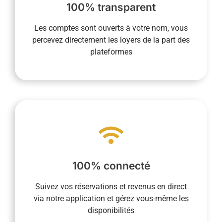
de la commission dans un second temps. De
100% transparent
revenus locatifs et nous reversez le montant
Les comptes sont ouverts à votre nom, vous
permettent d’être le destinataire direct des
percevez directement les loyers de la part des
Les comptes ouverts à votre nom vous
plateformes
La transparence est essentielle pour nous.
vous faciliter la vie.
à toutes les étapes de la vie quotidienne pour
fonctionnement intègre la dématérialisation
100% connecté
présence sur place n’est pas requise et notre
logement partout et tout le temps. Votre
Suivez vos réservations et revenus en direct
vous permet de suivre la vie de votre
via notre application et gérez vous-même les
Notre service de conciergerie 100% connecté
disponibilités