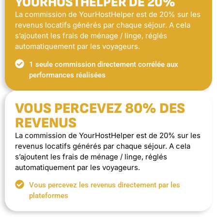
YOURHOSTHELPER DE 20%
La commission de YourHostHelper est de 20% sur les
revenus locatifs générés par chaque séjour. A cela
s’ajoutent les frais de ménage / linge, réglés
automatiquement par les voyageurs.
1 seule commission directement corrélée aux
performances réalisées
VOUS PERCEVEZ 80% DES
REVENUS
La commission de YourHostHelper est de 20% sur les
revenus locatifs générés par chaque séjour. A cela
s’ajoutent les frais de ménage / linge, réglés
automatiquement par les voyageurs.
Vous percevez les revenus directement par les
plateformes