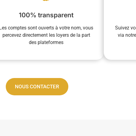
dématéria
De plus, vous gardez un regard complet sur
not
de la commission dans un second temps.
100% transparent
Votre prés
revenus locatifs et nous reversez le montant
votre l
Les comptes sont ouverts à votre nom, vous
Suivez vo
permettent d’être le destinataire direct des
connecté
percevez directement les loyers de la part
via notr
Les comptes ouverts à votre nom vous
Notre
des plateformes
La transparence est essentielle pour nous.
NOUS CONTACTER