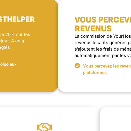
STHELPER
VOUS PERCEV
REVENUS
de 20% sur les
La commission de YourHost
jour. A cela
revenus locatifs générés p
églés
s’ajoutent les frais de ména
automatiquement par les v
élée aux
Vous percevez les reven
plateformes
via votre application dédiée.
vie quot
les locations passées, en cours et à venir