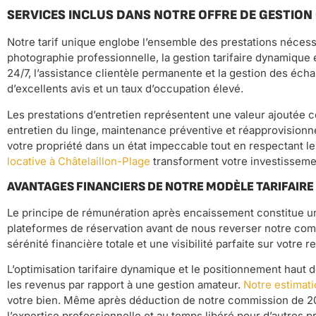
SERVICES INCLUS DANS NOTRE OFFRE DE GESTION
Notre tarif unique englobe l’ensemble des prestations nécessa
photographie professionnelle, la gestion tarifaire dynamique 
24/7, l’assistance clientèle permanente et la gestion des éch
d’excellents avis et un taux d’occupation élevé.
Les prestations d’entretien représentent une valeur ajoutée 
entretien du linge, maintenance préventive et réapprovisi
votre propriété dans un état impeccable tout en respectant les 
locative à Châtelaillon-Plage
transforment votre investisseme
AVANTAGES FINANCIERS DE NOTRE MODÈLE TARIFAIRE
Le principe de rémunération après encaissement constitue un
plateformes de réservation avant de nous reverser notre comm
sérénité financière totale et une visibilité parfaite sur votre r
L’optimisation tarifaire dynamique et le positionnement ha
les revenus par rapport à une gestion amateur.
Notre estimati
votre bien. Même après déduction de notre commission de 20%,
l’expertise professionnelle et au temps libéré pour d’autres p