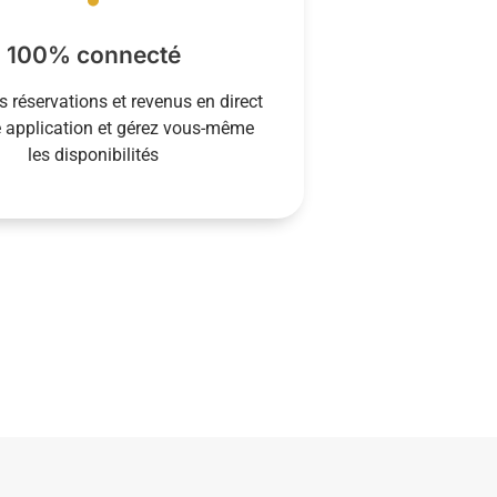
lisation à toutes les étapes de la
re fonctionnement intègre la
100% connecté
ence sur place n’est pas requise et
ogement partout et tout le temps.
s réservations et revenus en direct
 vous permet de suivre la vie de
e application et gérez vous-même
 service de conciergerie 100%
les disponibilités