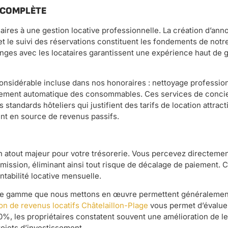
 COMPLÈTE
ires à une gestion locative professionnelle. La création d’ann
et le suivi des réservations constituent les fondements de notr
anges avec les locataires garantissent une expérience haut de 
considérable incluse dans nos honoraires : nettoyage professio
onnement automatique des consommables. Ces services de conci
standards hôteliers qui justifient des tarifs de location attract
nt en source de revenus passifs.
 atout majeur pour votre trésorerie. Vous percevez directemen
ission, éliminant ainsi tout risque de décalage de paiement. 
entabilité locative mensuelle.
ut de gamme que nous mettons en œuvre permettent généralemen
on de revenus locatifs Châtelaillon-Plage
vous permet d’évaluer
 les propriétaires constatent souvent une amélioration de leu
rojets d’investissement.