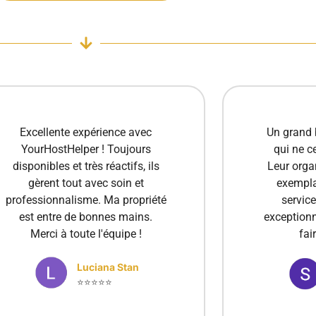
Un grand bravo à cette agence
Je suis e
qui ne cesse de progresser !
des s
Leur organisation est devenue
concier
exemplaire et la qualité du
professi
service atteint un niveau
toujour
exceptionnel. C’est un plaisir de
besoins. G
faire appel à eux.
un te
recom
Stanica Elena
⭐⭐⭐⭐⭐