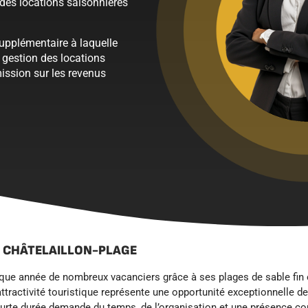
des locations saisonnières
supplémentaire à laquelle
a gestion des locations
ission sur les revenus
À CHÂTELAILLON-PLAGE
haque année de nombreux vacanciers grâce à ses plages de sable fin 
ttractivité touristique représente une opportunité exceptionnelle de
ourte durée demande du temps, de l’organisation et une présence c