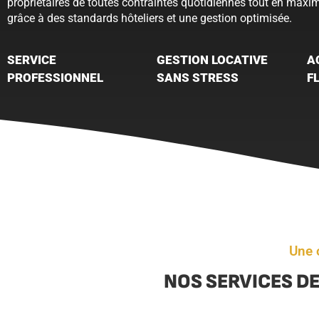
propriétaires de toutes contraintes quotidiennes tout en maxi
grâce à des standards hôteliers et une gestion optimisée.
SERVICE
GESTION LOCATIVE
A
PROFESSIONNEL
SANS STRESS
F
Une 
NOS SERVICES DE