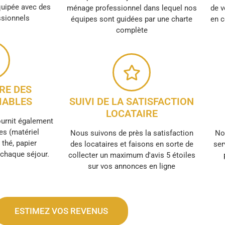
quipée avec des
ménage professionnel dans lequel nos
de v
ssionnels
équipes sont guidées par une charte
en c
complète
RE DES
ABLES
SUIVI DE LA SATISFACTION
LOCATAIRE
ournit également
s (matériel
Nous suivons de près la satisfaction
No
, thé, papier
des locataires et faisons en sorte de
ser
r chaque séjour.
collecter un maximum d'avis 5 étoiles
sur vos annonces en ligne
ESTIMEZ VOS REVENUS