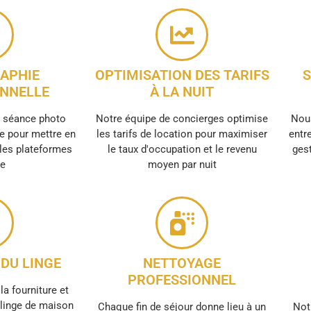
APHIE
OPTIMISATION DES TARIFS
S
NNELLE
À LA NUIT
e séance photo
Notre équipe de concierges optimise
Nous
e pour mettre en
les tarifs de location pour maximiser
entre
 les plateformes
le taux d'occupation et le revenu
gest
ne
moyen par nuit
DU LINGE
NETTOYAGE
PROFESSIONNEL
la fourniture et
e linge de maison
Chaque fin de séjour donne lieu à un
Not