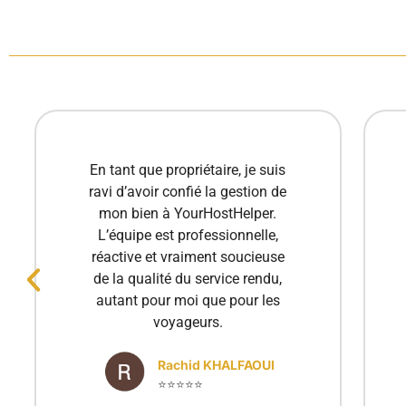
Excellente expérience avec
YourHostHelper ! Toujours
disponibles et très réactifs, ils
gèrent tout avec soin et
professionnalisme. Ma propriété
est entre de bonnes mains.
Merci à toute l'équipe !
Luciana Stan
⭐⭐⭐⭐⭐