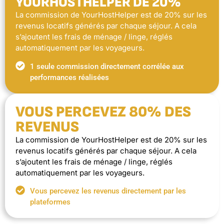
YOURHOSTHELPER DE 20%
La commission de YourHostHelper est de 20% sur les
revenus locatifs générés par chaque séjour. A cela
s’ajoutent les frais de ménage / linge, réglés
automatiquement par les voyageurs.
1 seule commission directement corrélée aux
performances réalisées
VOUS PERCEVEZ 80% DES
REVENUS
La commission de YourHostHelper est de 20% sur les
revenus locatifs générés par chaque séjour. A cela
s’ajoutent les frais de ménage / linge, réglés
automatiquement par les voyageurs.
Vous percevez les revenus directement par les
plateformes