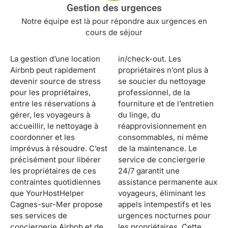
Gestion des urgences
Notre équipe est là pour répondre aux urgences en
cours de séjour
La gestion d’une location
in/check-out. Les
Airbnb peut rapidement
propriétaires n’ont plus à
devenir source de stress
se soucier du nettoyage
pour les propriétaires,
professionnel, de la
entre les réservations à
fourniture et de l’entretien
gérer, les voyageurs à
du linge, du
accueillir, le nettoyage à
réapprovisionnement en
coordonner et les
consommables, ni même
imprévus à résoudre. C’est
de la maintenance. Le
précisément pour libérer
service de conciergerie
les propriétaires de ces
24/7 garantit une
contraintes quotidiennes
assistance permanente aux
que YourHostHelper
voyageurs, éliminant les
Cagnes-sur-Mer propose
appels intempestifs et les
ses services de
urgences nocturnes pour
conciergerie Airbnb et de
les propriétaires. Cette