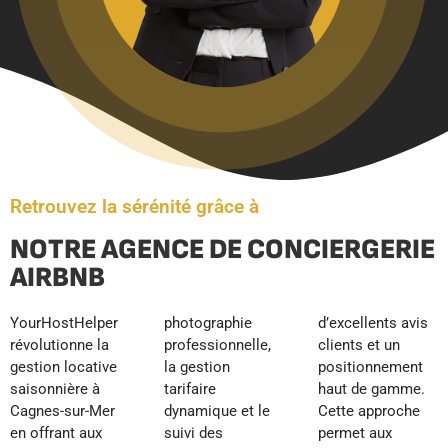
Retrouvez la sérénité grâce à
NOTRE AGENCE DE CONCIERGERIE
AIRBNB
YourHostHelper
photographie
d’excellents avis
révolutionne la
professionnelle,
clients et un
gestion locative
la gestion
positionnement
saisonnière à
tarifaire
haut de gamme.
Cagnes-sur-Mer
dynamique et le
Cette approche
en offrant aux
suivi des
permet aux