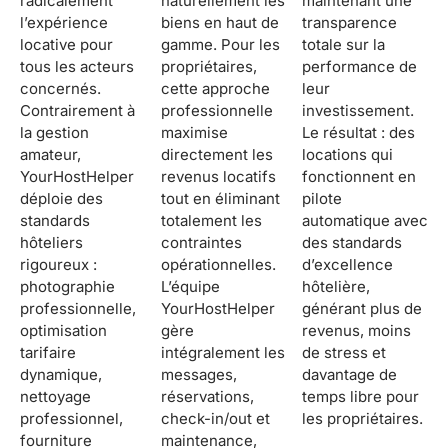
radicalement
naturellement les
maintenant une
l’expérience
biens en haut de
transparence
locative pour
gamme. Pour les
totale sur la
tous les acteurs
propriétaires,
performance de
concernés.
cette approche
leur
Contrairement à
professionnelle
investissement.
la gestion
maximise
Le résultat : des
amateur,
directement les
locations qui
YourHostHelper
revenus locatifs
fonctionnent en
déploie des
tout en éliminant
pilote
standards
totalement les
automatique avec
hôteliers
contraintes
des standards
rigoureux :
opérationnelles.
d’excellence
photographie
L’équipe
hôtelière,
professionnelle,
YourHostHelper
générant plus de
optimisation
gère
revenus, moins
tarifaire
intégralement les
de stress et
dynamique,
messages,
davantage de
nettoyage
réservations,
temps libre pour
professionnel,
check-in/out et
les propriétaires.
fourniture
maintenance,