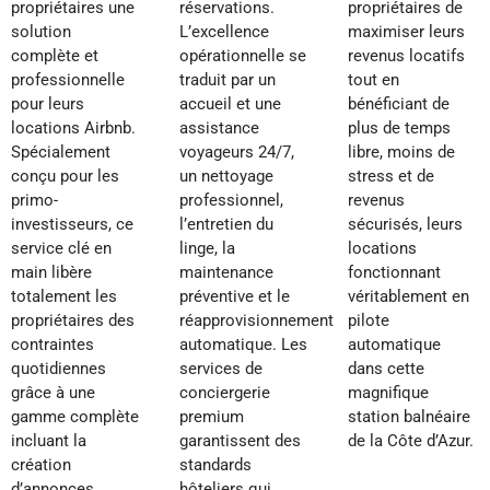
propriétaires une
réservations.
propriétaires de
solution
L’excellence
maximiser leurs
complète et
opérationnelle se
revenus locatifs
professionnelle
traduit par un
tout en
pour leurs
accueil et une
bénéficiant de
locations Airbnb.
assistance
plus de temps
Spécialement
voyageurs 24/7,
libre, moins de
conçu pour les
un nettoyage
stress et de
primo-
professionnel,
revenus
investisseurs, ce
l’entretien du
sécurisés, leurs
service clé en
linge, la
locations
main libère
maintenance
fonctionnant
totalement les
préventive et le
véritablement en
propriétaires des
réapprovisionnement
pilote
contraintes
automatique. Les
automatique
quotidiennes
services de
dans cette
grâce à une
conciergerie
magnifique
gamme complète
premium
station balnéaire
incluant la
garantissent des
de la Côte d’Azur.
création
standards
d’annonces
hôteliers qui