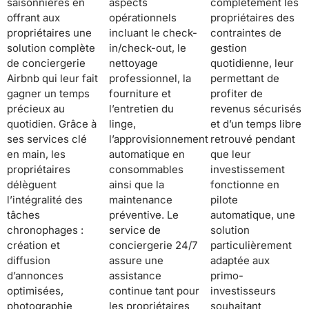
saisonnières en
aspects
complètement les
offrant aux
opérationnels
propriétaires des
propriétaires une
incluant le check-
contraintes de
solution complète
in/check-out, le
gestion
de conciergerie
nettoyage
quotidienne, leur
Airbnb qui leur fait
professionnel, la
permettant de
gagner un temps
fourniture et
profiter de
précieux au
l’entretien du
revenus sécurisés
quotidien. Grâce à
linge,
et d’un temps libre
ses services clé
l’approvisionnement
retrouvé pendant
en main, les
automatique en
que leur
propriétaires
consommables
investissement
délèguent
ainsi que la
fonctionne en
l’intégralité des
maintenance
pilote
tâches
préventive. Le
automatique, une
chronophages :
service de
solution
création et
conciergerie 24/7
particulièrement
diffusion
assure une
adaptée aux
d’annonces
assistance
primo-
optimisées,
continue tant pour
investisseurs
photographie
les propriétaires
souhaitant