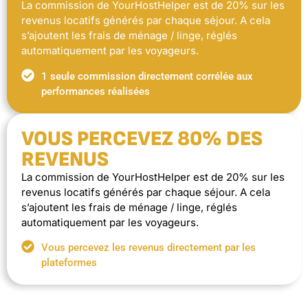
La commission de YourHostHelper est de 20% sur les
revenus locatifs générés par chaque séjour. A cela
s’ajoutent les frais de ménage / linge, réglés
automatiquement par les voyageurs.
1 seule commission directement corrélée aux
performances réalisées
VOUS PERCEVEZ 80% DES
REVENUS
La commission de YourHostHelper est de 20% sur les
revenus locatifs générés par chaque séjour. A cela
s’ajoutent les frais de ménage / linge, réglés
automatiquement par les voyageurs.
Vous percevez les revenus directement par les
plateformes