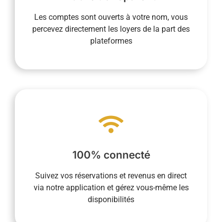
revenus locatifs et nous reversez le montant
Les comptes sont ouverts à votre nom, vous
permettent d’être le destinataire direct des
percevez directement les loyers de la part des
Les comptes ouverts à votre nom vous
plateformes
La transparence est essentielle pour nous.
vous faciliter la vie.
à toutes les étapes de la vie quotidienne pour
fonctionnement intègre la dématérialisation
100% connecté
présence sur place n’est pas requise et notre
logement partout et tout le temps. Votre
Suivez vos réservations et revenus en direct
vous permet de suivre la vie de votre
via notre application et gérez vous-même les
Notre service de conciergerie 100% connecté
disponibilités