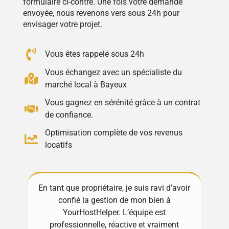
formulaire ci-contre. Une fois votre demande
envoyée, nous revenons vers sous 24h pour
envisager votre projet.
Vous êtes rappelé sous 24h
Vous échangez avec un spécialiste du
marché local à Bayeux
Vous gagnez en sérénité grâce à un contrat
de confiance.
Optimisation complète de vos revenus
locatifs
En tant que propriétaire, je suis ravi d’avoir
Exc
confié la gestion de mon bien à
! 
Mes
YourHostHelper. L’équipe est
gèr
s de
professionnelle, réactive et vraiment
Ma