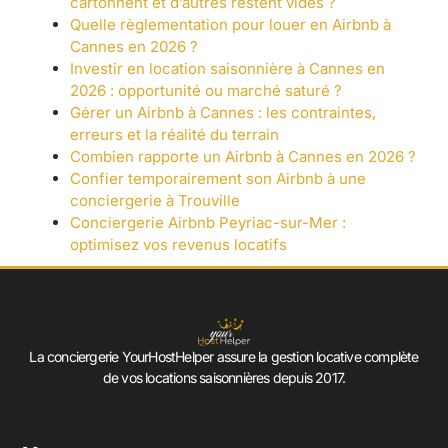
cartonnent et d’autres restent vides ?
Quelle règlementation pour louer en Airbnb à
Cannes en 2026 ?
Investir en location saisonnière à Cannes en
2026 : opportunité ou marché saturé ?
Gérer un Airbnb à Cannes : les contraintes,
erreurs et la réalité du terrain
Combien rapporte un Airbnb à Cannes en 2026 ?
Confier temporairement son Airbnb à une
conciergerie à Trouville
Conciergerie Airbnb Peyriac-sur-Mer :
optimisez vos revenus locatifs
La conciergerie YourHostHelper assure la gestion locative complète
de vos locations saisonnières depuis 2017.