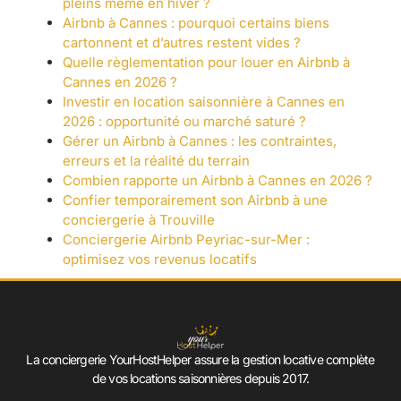
pleins même en hiver ?
Airbnb à Cannes : pourquoi certains biens
cartonnent et d’autres restent vides ?
Quelle règlementation pour louer en Airbnb à
Cannes en 2026 ?
Investir en location saisonnière à Cannes en
2026 : opportunité ou marché saturé ?
Gérer un Airbnb à Cannes : les contraintes,
erreurs et la réalité du terrain
Combien rapporte un Airbnb à Cannes en 2026 ?
Confier temporairement son Airbnb à une
conciergerie à Trouville
Conciergerie Airbnb Peyriac-sur-Mer :
optimisez vos revenus locatifs
La conciergerie YourHostHelper assure la gestion locative complète
de vos locations saisonnières depuis 2017.