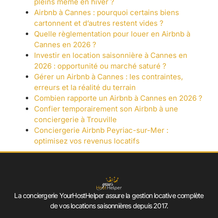
pleins même en hiver ?
Airbnb à Cannes : pourquoi certains biens
cartonnent et d’autres restent vides ?
Quelle règlementation pour louer en Airbnb à
Cannes en 2026 ?
Investir en location saisonnière à Cannes en
2026 : opportunité ou marché saturé ?
Gérer un Airbnb à Cannes : les contraintes,
erreurs et la réalité du terrain
Combien rapporte un Airbnb à Cannes en 2026 ?
Confier temporairement son Airbnb à une
conciergerie à Trouville
Conciergerie Airbnb Peyriac-sur-Mer :
optimisez vos revenus locatifs
La conciergerie YourHostHelper assure la gestion locative complète
de vos locations saisonnières depuis 2017.