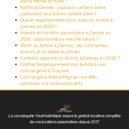
pleins même en hiver ?
Airbnb à Cannes : pourquoi certains biens
cartonnent et d’autres restent vides ?
Quelle règlementation pour louer en Airbnb à
Cannes en 2026 ?
Investir en location saisonnière à Cannes en
2026 : opportunité ou marché saturé ?
Gérer un Airbnb à Cannes : les contraintes,
erreurs et la réalité du terrain
Combien rapporte un Airbnb à Cannes en 2026 ?
Confier temporairement son Airbnb à une
conciergerie à Trouville
Conciergerie Airbnb Peyriac-sur-Mer :
optimisez vos revenus locatifs
La conciergerie YourHostHelper assure la gestion locative complète
de vos locations saisonnières depuis 2017.