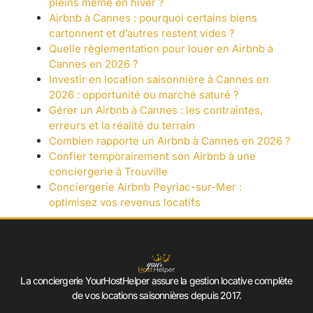
pleins même en hiver ?
Airbnb à Cannes : pourquoi certains biens
cartonnent et d’autres restent vides ?
Quelle règlementation pour louer en Airbnb à
Cannes en 2026 ?
Investir en location saisonnière à Cannes en
2026 : opportunité ou marché saturé ?
Gérer un Airbnb à Cannes : les contraintes,
erreurs et la réalité du terrain
Combien rapporte un Airbnb à Cannes en 2026 ?
Confier temporairement son Airbnb à une
conciergerie à Trouville
Conciergerie Airbnb Peyriac-sur-Mer :
optimisez vos revenus locatifs
La conciergerie YourHostHelper assure la gestion locative complète
de vos locations saisonnières depuis 2017.