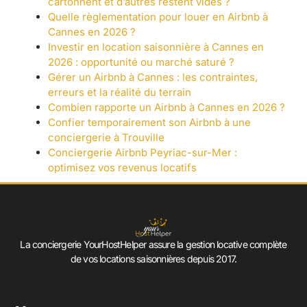
cartonnent et d’autres restent vides ?
Quelle règlementation pour louer en Airbnb à
Cannes en 2026 ?
Investir en location saisonnière à Cannes en
2026 : opportunité ou marché saturé ?
Gérer un Airbnb à Cannes : les contraintes,
erreurs et la réalité du terrain
Combien rapporte un Airbnb à Cannes en 2026 ?
Confier temporairement son Airbnb à une
conciergerie à Trouville
Conciergerie Airbnb Peyriac-sur-Mer :
optimisez vos revenus locatifs
La conciergerie YourHostHelper assure la gestion locative complète
de vos locations saisonnières depuis 2017.