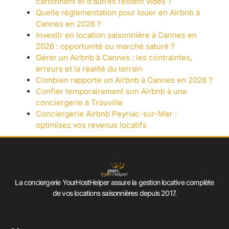
cartonnent et d’autres restent vides ?
Quelle règlementation pour louer en Airbnb à
Cannes en 2026 ?
Investir en location saisonnière à Cannes en
2026 : opportunité ou marché saturé ?
Gérer un Airbnb à Cannes : les contraintes,
erreurs et la réalité du terrain
Combien rapporte un Airbnb à Cannes en 2026 ?
Confier temporairement son Airbnb à une
conciergerie à Trouville
Conciergerie Airbnb Peyriac-sur-Mer :
optimisez vos revenus locatifs
La conciergerie YourHostHelper assure la gestion locative complète
de vos locations saisonnières depuis 2017.