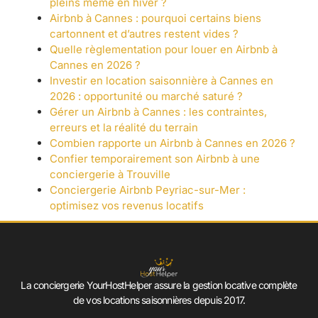
pleins même en hiver ?
Airbnb à Cannes : pourquoi certains biens
cartonnent et d’autres restent vides ?
Quelle règlementation pour louer en Airbnb à
Cannes en 2026 ?
Investir en location saisonnière à Cannes en
2026 : opportunité ou marché saturé ?
Gérer un Airbnb à Cannes : les contraintes,
erreurs et la réalité du terrain
Combien rapporte un Airbnb à Cannes en 2026 ?
Confier temporairement son Airbnb à une
conciergerie à Trouville
Conciergerie Airbnb Peyriac-sur-Mer :
optimisez vos revenus locatifs
La conciergerie YourHostHelper assure la gestion locative complète
de vos locations saisonnières depuis 2017.