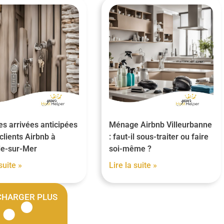
es arrivées anticipées
Ménage Airbnb Villeurbanne
clients Airbnb à
: faut-il sous-traiter ou faire
lle-sur-Mer
soi-même ?
suite »
Lire la suite »
CHARGER PLUS