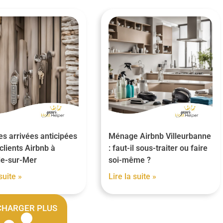
es arrivées anticipées
Ménage Airbnb Villeurbanne
clients Airbnb à
: faut-il sous-traiter ou faire
lle-sur-Mer
soi-même ?
suite »
Lire la suite »
CHARGER PLUS