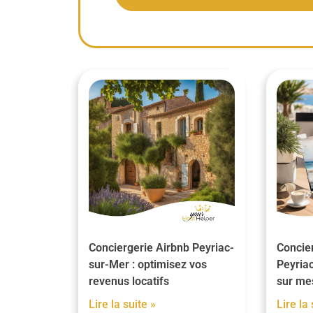
Conciergerie Airbnb Peyriac-
Concier
sur-Mer : optimisez vos
Peyriac
revenus locatifs
sur me
Lire la suite »
Lire la 