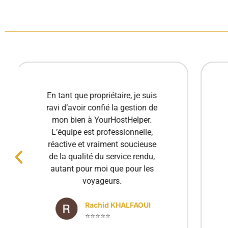
Excellente expérience avec
YourHostHelper ! Toujours
disponibles et très réactifs, ils
gèrent tout avec soin et
professionnalisme. Ma propriété
est entre de bonnes mains.
Merci à toute l'équipe !
Luciana Stan
⭐⭐⭐⭐⭐