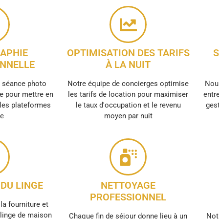
APHIE
OPTIMISATION DES TARIFS
S
NNELLE
À LA NUIT
e séance photo
Notre équipe de concierges optimise
Nous
e pour mettre en
les tarifs de location pour maximiser
entre
 les plateformes
le taux d'occupation et le revenu
gest
ne
moyen par nuit
DU LINGE
NETTOYAGE
PROFESSIONNEL
la fourniture et
e linge de maison
Chaque fin de séjour donne lieu à un
Not