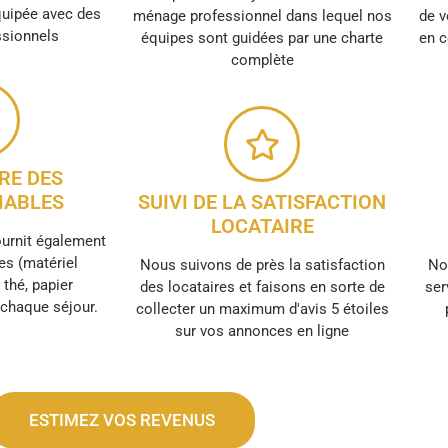
quipée avec des
ménage professionnel dans lequel nos
de v
ssionnels
équipes sont guidées par une charte
en c
complète
RE DES
ABLES
SUIVI DE LA SATISFACTION
LOCATAIRE
ournit également
s (matériel
Nous suivons de près la satisfaction
No
, thé, papier
des locataires et faisons en sorte de
ser
r chaque séjour.
collecter un maximum d'avis 5 étoiles
sur vos annonces en ligne
ESTIMEZ VOS REVENUS