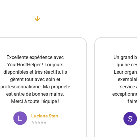
Un grand bravo à cette agence
Je suis e
qui ne cesse de progresser !
des s
Leur organisation est devenue
concier
exemplaire et la qualité du
professi
service atteint un niveau
toujour
exceptionnel. C’est un plaisir de
besoins. G
faire appel à eux.
un te
recom
Stanica Elena
⭐⭐⭐⭐⭐