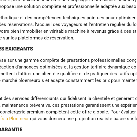
ropose une solution complète et professionnelle adaptée aux besoi
hodique et des compétences techniques pointues pour optimiser la
 des réservations, l’accueil des voyageurs et l’entretien régulier du
tre bien immobilier en véritable machine à revenus grâce à des sta
 sur les plateformes de réservation.
ES EXIGEANTS
epose sur une gamme complète de prestations professionnelles conç
édaction d’annonces optimisées et la gestion tarifaire dynamique co
tent d’attirer une clientèle qualifiée et de pratiquer des tarifs o
le marché ploemeurois et adapte constamment les prix pour mainteni
nt des services différenciants qui fidélisent la clientèle et génè
 la maintenance préventive, ces prestations garantissent une expéri
ciergerie premium complètent cette offre globale. Pour évaluer le 
ifs à Ploemeur
qui vous donnera une projection réaliste basée sur 
 GARANTIE