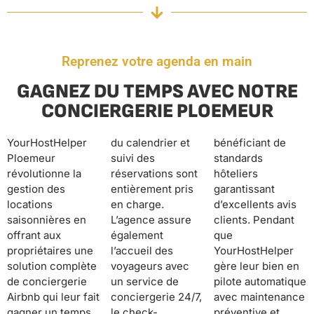
Reprenez votre agenda en main
GAGNEZ DU TEMPS AVEC NOTRE
CONCIERGERIE PLOEMEUR
YourHostHelper
du calendrier et
bénéficiant de
Ploemeur
suivi des
standards
révolutionne la
réservations sont
hôteliers
gestion des
entièrement pris
garantissant
locations
en charge.
d’excellents avis
saisonnières en
L’agence assure
clients. Pendant
offrant aux
également
que
propriétaires une
l’accueil des
YourHostHelper
solution complète
voyageurs avec
gère leur bien en
de conciergerie
un service de
pilote automatique
Airbnb qui leur fait
conciergerie 24/7,
avec maintenance
gagner un temps
le check-
préventive et