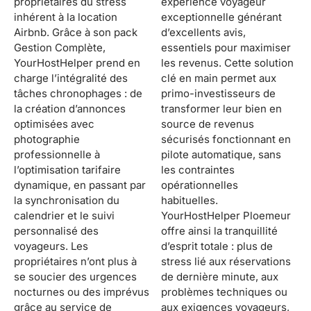
propriétaires du stress
expérience voyageur
inhérent à la location
exceptionnelle générant
Airbnb. Grâce à son pack
d’excellents avis,
Gestion Complète,
essentiels pour maximiser
YourHostHelper prend en
les revenus. Cette solution
charge l’intégralité des
clé en main permet aux
tâches chronophages : de
primo-investisseurs de
la création d’annonces
transformer leur bien en
optimisées avec
source de revenus
photographie
sécurisés fonctionnant en
professionnelle à
pilote automatique, sans
l’optimisation tarifaire
les contraintes
dynamique, en passant par
opérationnelles
la synchronisation du
habituelles.
calendrier et le suivi
YourHostHelper Ploemeur
personnalisé des
offre ainsi la tranquillité
voyageurs. Les
d’esprit totale : plus de
propriétaires n’ont plus à
stress lié aux réservations
se soucier des urgences
de dernière minute, aux
nocturnes ou des imprévus
problèmes techniques ou
grâce au service de
aux exigences voyageurs,