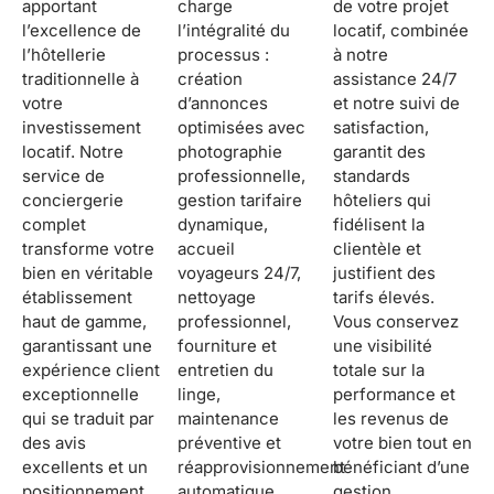
apportant
charge
de votre projet
l’excellence de
l’intégralité du
locatif, combinée
l’hôtellerie
processus :
à notre
traditionnelle à
création
assistance 24/7
votre
d’annonces
et notre suivi de
investissement
optimisées avec
satisfaction,
locatif. Notre
photographie
garantit des
service de
professionnelle,
standards
conciergerie
gestion tarifaire
hôteliers qui
complet
dynamique,
fidélisent la
transforme votre
accueil
clientèle et
bien en véritable
voyageurs 24/7,
justifient des
établissement
nettoyage
tarifs élevés.
haut de gamme,
professionnel,
Vous conservez
garantissant une
fourniture et
une visibilité
expérience client
entretien du
totale sur la
exceptionnelle
linge,
performance et
qui se traduit par
maintenance
les revenus de
des avis
préventive et
votre bien tout en
excellents et un
réapprovisionnement
bénéficiant d’une
positionnement
automatique.
gestion