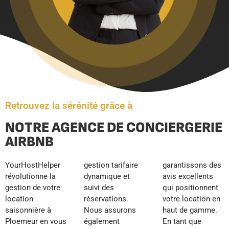
Retrouvez la sérénité grâce à
NOTRE AGENCE DE CONCIERGERIE
AIRBNB
YourHostHelper
gestion tarifaire
garantissons des
révolutionne la
dynamique et
avis excellents
gestion de votre
suivi des
qui positionnent
location
réservations.
votre location en
saisonnière à
Nous assurons
haut de gamme.
Ploemeur en vous
également
En tant que