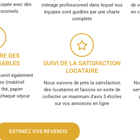
quipée avec des
ménage professionnel dans lequel nos
de v
ssionnels
équipes sont guidées par une charte
en c
complète
RE DES
ABLES
SUIVI DE LA SATISFACTION
LOCATAIRE
ournit également
s (matériel
Nous suivons de près la satisfaction
No
, thé, papier
des locataires et faisons en sorte de
ser
r chaque séjour.
collecter un maximum d'avis 5 étoiles
sur vos annonces en ligne
ESTIMEZ VOS REVENUS