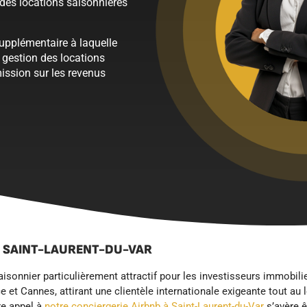
des locations saisonnières
supplémentaire à laquelle
a gestion des locations
ission sur les revenus
À SAINT-LAURENT-DU-VAR
saisonnier particulièrement attractif pour les investisseurs immob
e et Cannes, attirant une clientèle internationale exigeante tout au
re appel à
notre conciergerie Airbnb à Saint-Laurent-du-Var
s’avère ê