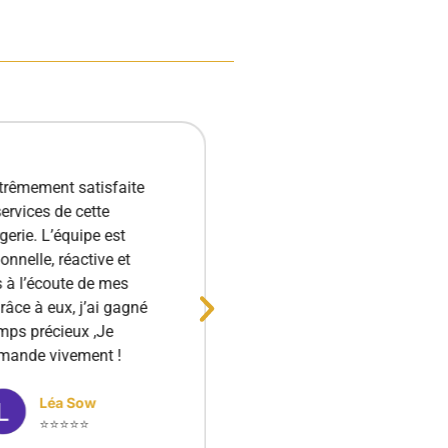
xtrêmement satisfaite
Très bonne gestion de
ervices de cette
et de mes appartemen
gerie. L’équipe est
clients toujours satisf
onnelle, réactive et
service rarement vu a
s à l’écoute de mes
Vous pouvez confiez v
râce à eux, j’ai gagné
à cette conciergerie 
mps précieux ,Je
fermés. Merci encore p
mande vivement !
Rayane YA
⭐⭐⭐⭐⭐
Léa Sow
⭐⭐⭐⭐⭐