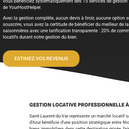
vous bénéficiez systématiquement des 15 services de gestion 
de YourHostHelper.
Avec la gestion complète, aucun devis à tiroir, aucune option 
souscrire, vous avez la certitude de bénéficier du meilleur de l
saisonnières avec une tarification transparente : 20% de comm
locatifs durant notre gestion du bien.
ESTIMEZ VOS REVENUS
GESTION LOCATIVE PROFESSIONNELLE 
Saint-Laurent-du-Var représente un marché locatif 
d’Azur bénéficie d’une position stratégique entre Nic
biens immobiliers dans cette destination prisée, fai