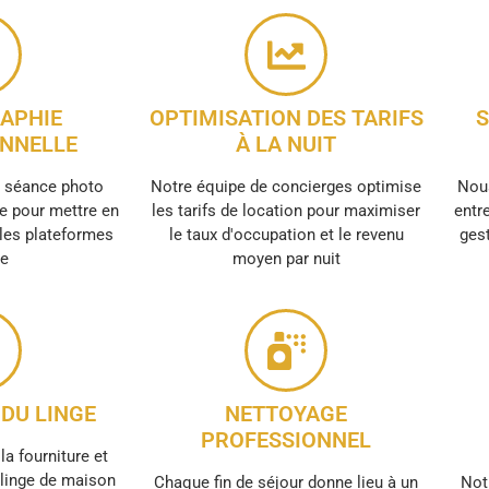
APHIE
OPTIMISATION DES TARIFS
S
NNELLE
À LA NUIT
e séance photo
Notre équipe de concierges optimise
Nous
e pour mettre en
les tarifs de location pour maximiser
entre
 les plateformes
le taux d'occupation et le revenu
gest
ne
moyen par nuit
DU LINGE
NETTOYAGE
PROFESSIONNEL
la fourniture et
e linge de maison
Chaque fin de séjour donne lieu à un
Not