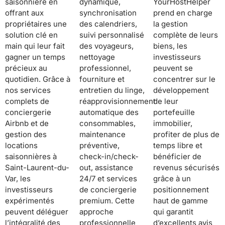
saisonnière en
dynamique,
YourHostHelper
offrant aux
synchronisation
prend en charge
propriétaires une
des calendriers,
la gestion
solution clé en
suivi personnalisé
complète de leurs
main qui leur fait
des voyageurs,
biens, les
gagner un temps
nettoyage
investisseurs
précieux au
professionnel,
peuvent se
quotidien. Grâce à
fourniture et
concentrer sur le
nos services
entretien du linge,
développement
complets de
réapprovisionnement
de leur
conciergerie
automatique des
portefeuille
Airbnb et de
consommables,
immobilier,
gestion des
maintenance
profiter de plus de
locations
préventive,
temps libre et
saisonnières à
check-in/check-
bénéficier de
Saint-Laurent-du-
out, assistance
revenus sécurisés
Var, les
24/7 et services
grâce à un
investisseurs
de conciergerie
positionnement
expérimentés
premium. Cette
haut de gamme
peuvent déléguer
approche
qui garantit
l’intégralité des
professionnelle
d’excellents avis