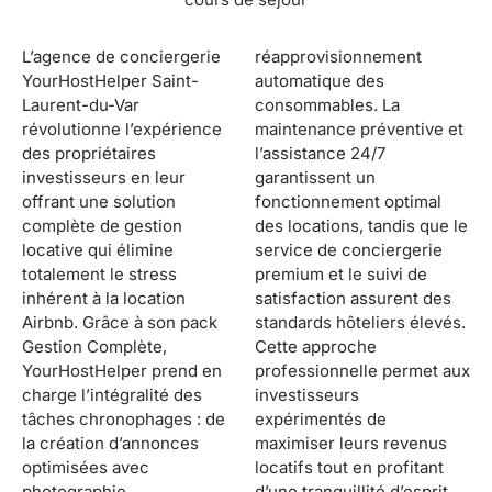
L’agence de conciergerie
réapprovisionnement
YourHostHelper Saint-
automatique des
Laurent-du-Var
consommables. La
révolutionne l’expérience
maintenance préventive et
des propriétaires
l’assistance 24/7
investisseurs en leur
garantissent un
offrant une solution
fonctionnement optimal
complète de gestion
des locations, tandis que le
locative qui élimine
service de conciergerie
totalement le stress
premium et le suivi de
inhérent à la location
satisfaction assurent des
Airbnb. Grâce à son pack
standards hôteliers élevés.
Gestion Complète,
Cette approche
YourHostHelper prend en
professionnelle permet aux
charge l’intégralité des
investisseurs
tâches chronophages : de
expérimentés de
la création d’annonces
maximiser leurs revenus
optimisées avec
locatifs tout en profitant
photographie
d’une tranquillité d’esprit