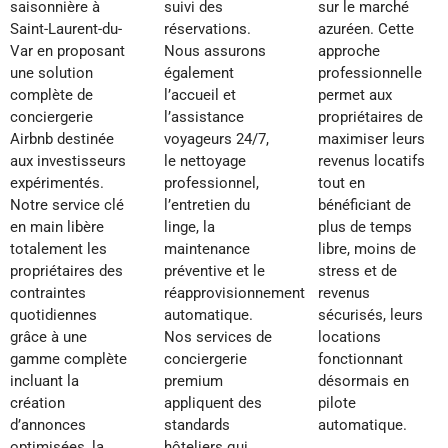
saisonnière à
suivi des
sur le marché
Saint-Laurent-du-
réservations.
azuréen. Cette
Var en proposant
Nous assurons
approche
une solution
également
professionnelle
complète de
l’accueil et
permet aux
conciergerie
l’assistance
propriétaires de
Airbnb destinée
voyageurs 24/7,
maximiser leurs
aux investisseurs
le nettoyage
revenus locatifs
expérimentés.
professionnel,
tout en
Notre service clé
l’entretien du
bénéficiant de
en main libère
linge, la
plus de temps
totalement les
maintenance
libre, moins de
propriétaires des
préventive et le
stress et de
contraintes
réapprovisionnement
revenus
quotidiennes
automatique.
sécurisés, leurs
grâce à une
Nos services de
locations
gamme complète
conciergerie
fonctionnant
incluant la
premium
désormais en
création
appliquent des
pilote
d’annonces
standards
automatique.
optimisées, la
hôteliers qui