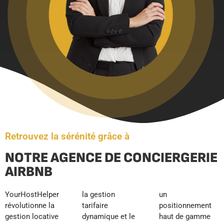
Retrouvez la sérénité grâce à
NOTRE AGENCE DE CONCIERGERIE
AIRBNB
YourHostHelper
la gestion
un
révolutionne la
tarifaire
positionnement
gestion locative
dynamique et le
haut de gamme