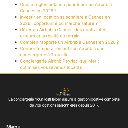
Quelle règlementation pour louer en Airbnb à
Cannes en 2026 ?
Investir en location saisonnière à Cannes en
2026 : opportunité ou marché saturé ?
Gérer un Airbnb à Cannes : les contraintes,
erreurs et la réalité du terrain
Combien rapporte un Airbnb à Cannes en 2026 ?
Confier temporairement son Airbnb à une
conciergerie à Trouville
Conciergerie Airbnb Peyriac-sur-Mer :
optimisez vos revenus locatifs
La conciergerie YourHostHelper assure la gestion locative complète
de vos locations saisonnières depuis 2017.
Menu