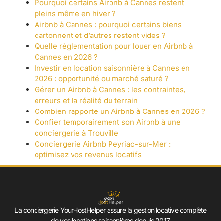
Pourquoi certains Airbnb à Cannes restent
pleins même en hiver ?
Airbnb à Cannes : pourquoi certains biens
cartonnent et d’autres restent vides ?
Quelle règlementation pour louer en Airbnb à
Cannes en 2026 ?
Investir en location saisonnière à Cannes en
2026 : opportunité ou marché saturé ?
Gérer un Airbnb à Cannes : les contraintes,
erreurs et la réalité du terrain
Combien rapporte un Airbnb à Cannes en 2026 ?
Confier temporairement son Airbnb à une
conciergerie à Trouville
Conciergerie Airbnb Peyriac-sur-Mer :
optimisez vos revenus locatifs
La conciergerie YourHostHelper assure la gestion locative complète
de vos locations saisonnières depuis 2017.