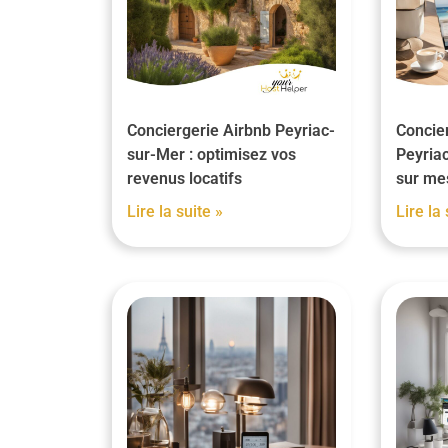
Conciergerie Airbnb Peyriac-
Concier
sur-Mer : optimisez vos
Peyriac
revenus locatifs
sur me
Lire la suite »
Lire la 