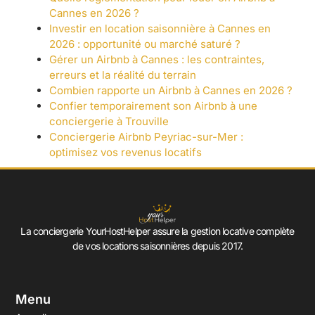
Cannes en 2026 ?
Investir en location saisonnière à Cannes en
2026 : opportunité ou marché saturé ?
Gérer un Airbnb à Cannes : les contraintes,
erreurs et la réalité du terrain
Combien rapporte un Airbnb à Cannes en 2026 ?
Confier temporairement son Airbnb à une
conciergerie à Trouville
Conciergerie Airbnb Peyriac-sur-Mer :
optimisez vos revenus locatifs
La conciergerie YourHostHelper assure la gestion locative complète
de vos locations saisonnières depuis 2017.
Menu