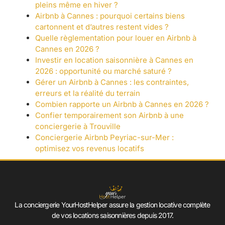
pleins même en hiver ?
Airbnb à Cannes : pourquoi certains biens
cartonnent et d’autres restent vides ?
Quelle règlementation pour louer en Airbnb à
Cannes en 2026 ?
Investir en location saisonnière à Cannes en
2026 : opportunité ou marché saturé ?
Gérer un Airbnb à Cannes : les contraintes,
erreurs et la réalité du terrain
Combien rapporte un Airbnb à Cannes en 2026 ?
Confier temporairement son Airbnb à une
conciergerie à Trouville
Conciergerie Airbnb Peyriac-sur-Mer :
optimisez vos revenus locatifs
La conciergerie YourHostHelper assure la gestion locative complète
de vos locations saisonnières depuis 2017.